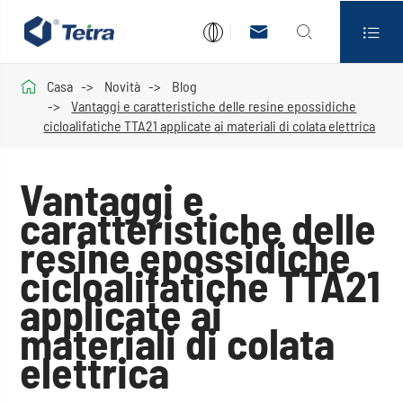




Casa
Novità
Blog
Vantaggi e caratteristiche delle resine epossidiche
cicloalifatiche TTA21 applicate ai materiali di colata elettrica
Vantaggi e
caratteristiche delle
resine epossidiche
cicloalifatiche TTA21
applicate ai
materiali di colata
elettrica