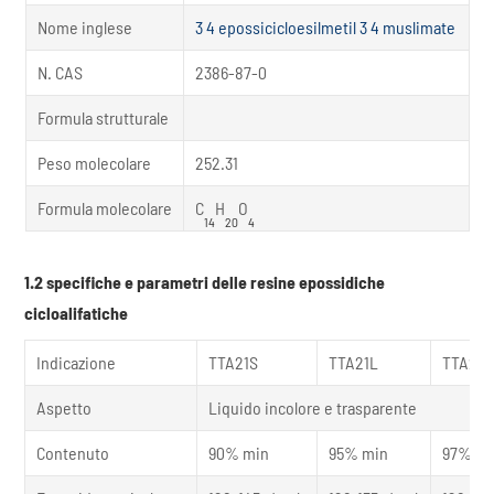
Nome inglese
3 4 epossicicloesilmetil 3 4 muslimate
N. CAS
2386-87-0
Formula strutturale
Peso molecolare
252.31
Formula molecolare
C
H
O
14
20
4
1.2 specifiche e parametri delle resine epossidiche
cicloalifatiche
Indicazione
TTA21S
TTA21L
TTA21P
Aspetto
Liquido incolore e trasparente
Contenuto
90% min
95% min
97% mi