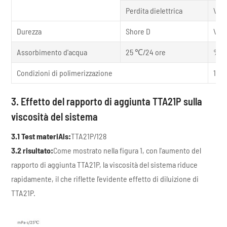
Perdita dielettrica
\ \
Durezza
Shore D
\ \
Assorbimento d'acqua
25 ℃/24 ore
%
Condizioni di polimerizzazione
100 
3. Effetto del rapporto di aggiunta TTA21P sulla
viscosità del sistema
3.1 Test materi
Als:
TTA21P/128
3.2 risultato:
Come mostrato nella figura 1, con l'aumento del
rapporto di aggiunta TTA21P, la viscosità del sistema riduce
rapidamente, il che riflette l'evidente effetto di diluizione di
TTA21P.