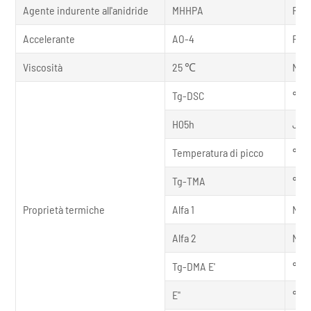
Agente indurente all'anidride
MHHPA
Part
Accelerante
AO-4
Part
Viscosità
25 ℃
MPa
Tg-DSC
℃
H05h
J/g
Temperatura di picco
℃
Tg-TMA
℃
Proprietà termiche
Alfa 1
Mic
Alfa 2
Mic
Tg-DMA E'
℃
E"
℃