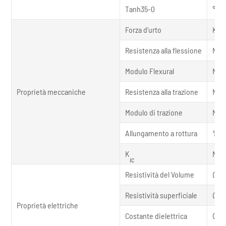
Tanh35-0
℃
Forza d'urto
KJ/
Resistenza alla flessione
MPa
Modulo Flexural
MPa
Proprietà meccaniche
Resistenza alla trazione
MPa
Modulo di trazione
MPa
Allungamento a rottura
%
K
Mpa
IC
Resistività del Volume
Ω *
Resistività superficiale
Ω
Proprietà elettriche
2
Costante dielettrica
C
/(