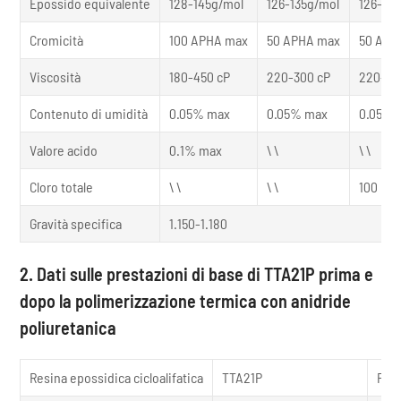
Epossido equivalente
128-145g/mol
126-135g/mol
126-13
Cromicità
100 APHA max
50 APHA max
50 APH
Viscosità
180-450 cP
220-300 cP
220-30
Contenuto di umidità
0.05% max
0.05% max
0.05% 
Valore acido
0.1% max
\ \
\ \
Cloro totale
\ \
\ \
100 pp
Gravità specifica
1.150-1.180
2. Dati sulle prestazioni di base di TTA21P prima e
dopo la polimerizzazione termica con anidride
poliuretanica
Resina epossidica cicloalifatica
TTA21P
Part