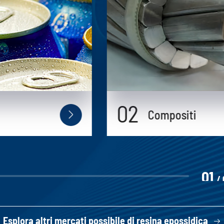
02
Compositi

01
/
Esplora altri mercati possibile di resina epossidica
