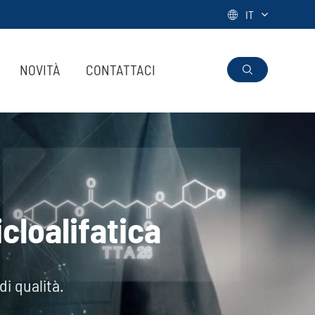
IT

NOVITÀ
CONTATTACI

cloalifatica
di qualità.