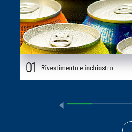
01
Rivestimento e inchiostro
