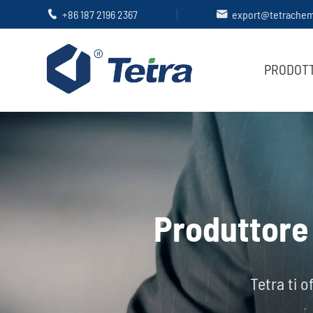
+86 187 2196 2367
export@tetrache


PRODOTT
Produttore 
Tetra ti o