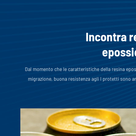
Incontra r
epossid
Dal momento che le caratteristiche della resina eposs
migrazione, buona resistenza agli I protetti sono am
