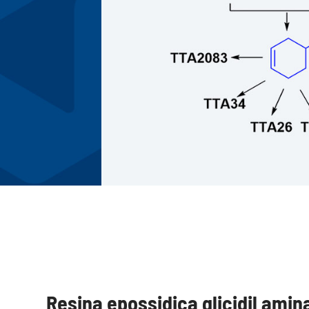






Resina epossidica glicidil amin